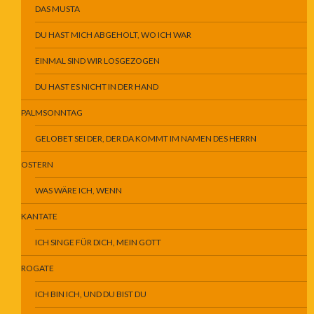
DAS MUSTA
DU HAST MICH ABGEHOLT, WO ICH WAR
EINMAL SIND WIR LOSGEZOGEN
DU HAST ES NICHT IN DER HAND
PALMSONNTAG
GELOBET SEI DER, DER DA KOMMT IM NAMEN DES HERRN
OSTERN
WAS WÄRE ICH, WENN
KANTATE
ICH SINGE FÜR DICH, MEIN GOTT
ROGATE
ICH BIN ICH, UND DU BIST DU