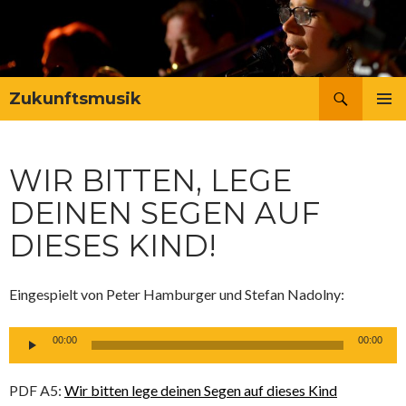
Suchen
Zukunftsmusik
ZUM
PRIMÄR
INHALT
MENÜ
SPRINGEN
WIR BITTEN, LEGE
DEINEN SEGEN AUF
DIESES KIND!
Eingespielt von Peter Hamburger und Stefan Nadolny:
Audio-
00:00
00:00
Player
PDF A5:
Wir bitten lege deinen Segen auf dieses Kind