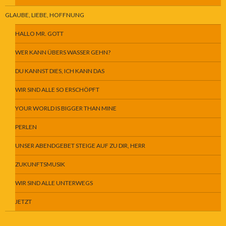
GLAUBE, LIEBE, HOFFNUNG
HALLO MR. GOTT
WER KANN ÜBERS WASSER GEHN?
DU KANNST DIES, ICH KANN DAS
WIR SIND ALLE SO ERSCHÖPFT
YOUR WORLD IS BIGGER THAN MINE
PERLEN
UNSER ABENDGEBET STEIGE AUF ZU DIR, HERR
ZUKUNFTSMUSIK
WIR SIND ALLE UNTERWEGS
JETZT