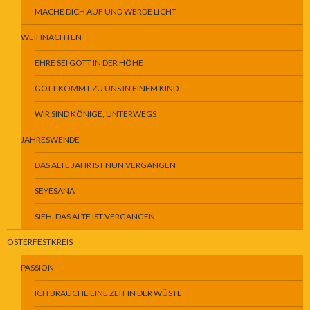
MACHE DICH AUF UND WERDE LICHT
WEIHNACHTEN
EHRE SEI GOTT IN DER HÖHE
GOTT KOMMT ZU UNS IN EINEM KIND
WIR SIND KÖNIGE, UNTERWEGS
JAHRESWENDE
DAS ALTE JAHR IST NUN VERGANGEN
SEYESANA
SIEH, DAS ALTE IST VERGANGEN
OSTERFESTKREIS
PASSION
ICH BRAUCHE EINE ZEIT IN DER WÜSTE