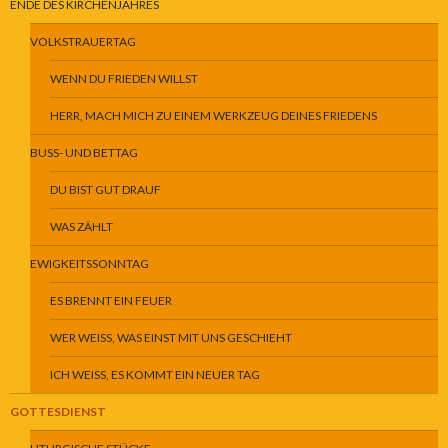
ENDE DES KIRCHENJAHRES
VOLKSTRAUERTAG
WENN DU FRIEDEN WILLST
HERR, MACH MICH ZU EINEM WERKZEUG DEINES FRIEDENS
BUSS- UND BETTAG
DU BIST GUT DRAUF
WAS ZÄHLT
EWIGKEITSSONNTAG
ES BRENNT EIN FEUER
WER WEISS, WAS EINST MIT UNS GESCHIEHT
ICH WEISS, ES KOMMT EIN NEUER TAG
GOTTESDIENST