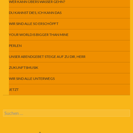
WER KANN ÜBERS WASSER GEHN?
DU KANNST DIES, ICH KANN DAS
WIR SIND ALLE SO ERSCHÖPFT
YOUR WORLD IS BIGGER THAN MINE
PERLEN
UNSER ABENDGEBET STEIGE AUF ZU DIR, HERR
ZUKUNFTSMUSIK
WIR SIND ALLE UNTERWEGS
JETZT
Suchen
nach: