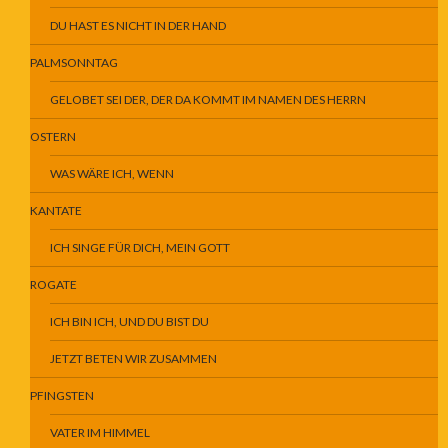
DU HAST ES NICHT IN DER HAND
PALMSONNTAG
GELOBET SEI DER, DER DA KOMMT IM NAMEN DES HERRN
OSTERN
WAS WÄRE ICH, WENN
KANTATE
ICH SINGE FÜR DICH, MEIN GOTT
ROGATE
ICH BIN ICH, UND DU BIST DU
JETZT BETEN WIR ZUSAMMEN
PFINGSTEN
VATER IM HIMMEL