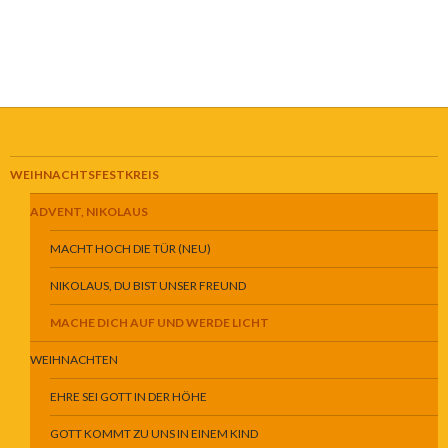
WEIHNACHTSFESTKREIS
ADVENT, NIKOLAUS
MACHT HOCH DIE TÜR (NEU)
NIKOLAUS, DU BIST UNSER FREUND
MACHE DICH AUF UND WERDE LICHT
WEIHNACHTEN
EHRE SEI GOTT IN DER HÖHE
GOTT KOMMT ZU UNS IN EINEM KIND