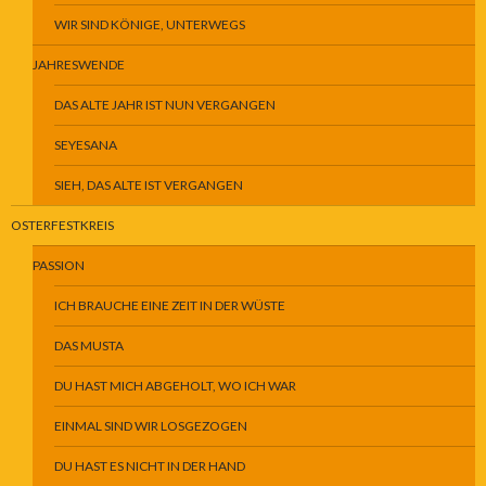
WIR SIND KÖNIGE, UNTERWEGS
JAHRESWENDE
DAS ALTE JAHR IST NUN VERGANGEN
SEYESANA
SIEH, DAS ALTE IST VERGANGEN
OSTERFESTKREIS
PASSION
ICH BRAUCHE EINE ZEIT IN DER WÜSTE
DAS MUSTA
DU HAST MICH ABGEHOLT, WO ICH WAR
EINMAL SIND WIR LOSGEZOGEN
DU HAST ES NICHT IN DER HAND