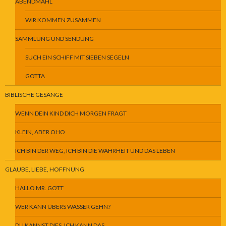
ABENDMAHL
WIR KOMMEN ZUSAMMEN
SAMMLUNG UND SENDUNG
SUCH EIN SCHIFF MIT SIEBEN SEGELN
GOTTA
BIBLISCHE GESÄNGE
WENN DEIN KIND DICH MORGEN FRAGT
KLEIN, ABER OHO
ICH BIN DER WEG, ICH BIN DIE WAHRHEIT UND DAS LEBEN
GLAUBE, LIEBE, HOFFNUNG
HALLO MR. GOTT
WER KANN ÜBERS WASSER GEHN?
DU KANNST DIES, ICH KANN DAS