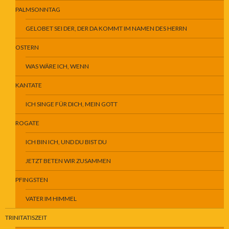
PALMSONNTAG
GELOBET SEI DER, DER DA KOMMT IM NAMEN DES HERRN
OSTERN
WAS WÄRE ICH, WENN
KANTATE
ICH SINGE FÜR DICH, MEIN GOTT
ROGATE
ICH BIN ICH, UND DU BIST DU
JETZT BETEN WIR ZUSAMMEN
PFINGSTEN
VATER IM HIMMEL
TRINITATISZEIT