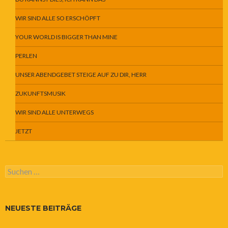
WIR SIND ALLE SO ERSCHÖPFT
YOUR WORLD IS BIGGER THAN MINE
PERLEN
UNSER ABENDGEBET STEIGE AUF ZU DIR, HERR
ZUKUNFTSMUSIK
WIR SIND ALLE UNTERWEGS
JETZT
Suchen
nach:
NEUESTE BEITRÄGE