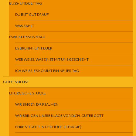
BUSS- UND BETTAG
DU BIST GUT DRAUF
WAS ZÄHLT
EWIGKEITSSONNTAG
ES BRENNT EIN FEUER
WER WEISS, WAS EINST MIT UNS GESCHIEHT
ICH WEISS, ES KOMMT EIN NEUER TAG
GOTTESDIENST
LITURGISCHE STÜCKE
WIR SINGEN DIR PSALMEN
WIR BRINGEN UNSRE KLAGE VOR DICH, GUTER GOTT
EHRE SEI GOTT IN DER HÖHE (LITURGIE)