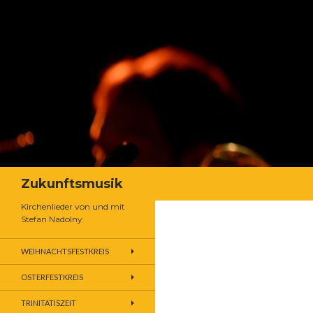
Suchen
Zukunftsmusik
Kirchenlieder von und mit
Stefan Nadolny
WEIHNACHTSFESTKREIS
OSTERFESTKREIS
TRINITATISZEIT