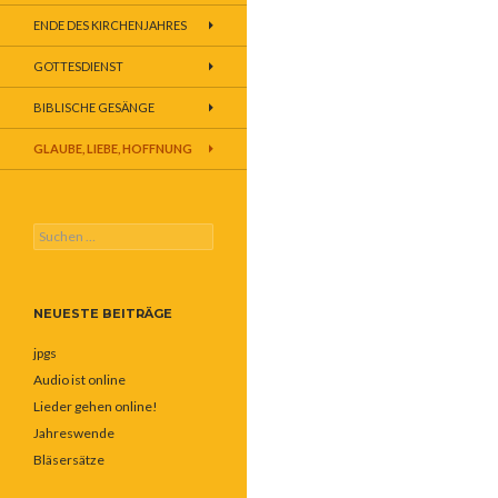
ENDE DES KIRCHENJAHRES
GOTTESDIENST
BIBLISCHE GESÄNGE
GLAUBE, LIEBE, HOFFNUNG
Suchen
nach:
NEUESTE BEITRÄGE
jpgs
Audio ist online
Lieder gehen online!
Jahreswende
Bläsersätze